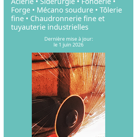
Acierie • Sidérurgie • Fonderie •
Forge • Mécano soudure • Tôlerie
fine • Chaudronnerie fine et
tuyauterie industrielles
Dernière mise à jour:
le 1 juin 2026