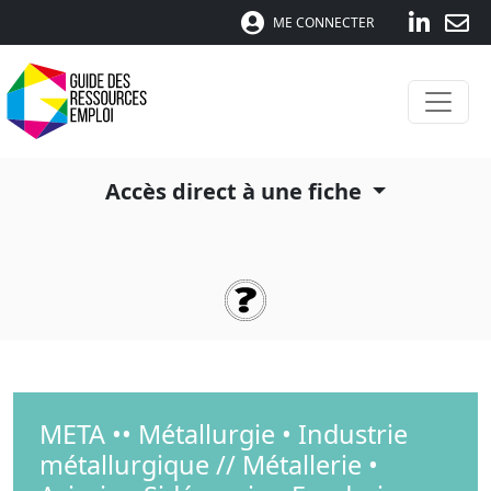
ME CONNECTER
Accès direct à une fiche
META •• Métallurgie • Industrie
métallurgique // Métallerie •