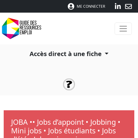
ME CONNECTER
Accès direct à une fiche
JOBA •• Jobs d’appoint • Jobbing •
Mini jobs • Jobs étudiants • Jobs